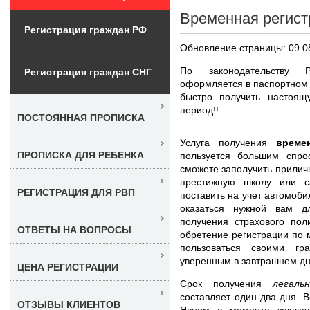
Временная регист
Регистрация граждан РФ
Обновление страницы: 09.0
По законодательству Р
Регистрация граждан СНГ
оформляется в паспортном 
быстро получить настоящ
период!!
ПОСТОЯННАЯ ПРОПИСКА
Услуга получения
време
ПРОПИСКА ДЛЯ РЕБЕНКА
пользуется большим спр
сможете заполучить приличн
престижную школу или с
РЕГИСТРАЦИЯ ДЛЯ РВП
поставить на учет автомоби
оказаться нужной вам дл
получения страхового пол
ОТВЕТЫ НА ВОПРОСЫ
обретение регистрации по
пользоваться своими гр
уверенным в завтрашнем дн
ЦЕНА РЕГИСТРАЦИИ
Срок получения
легал
составляет один-два дня. 
ОТЗЫВЫ КЛИЕНТОВ
Ясном с момента заключ