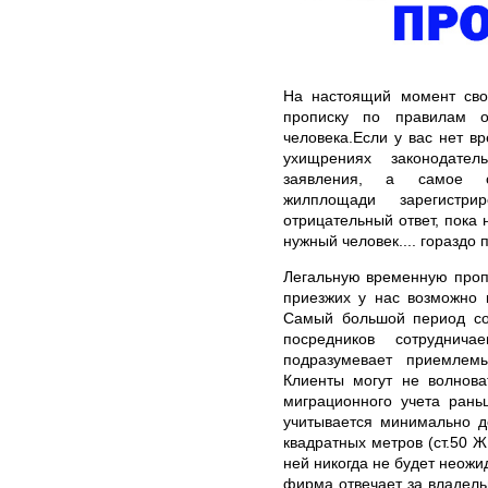
На настоящий момент свои
прописку по правилам о
человека.Если у вас нет в
ухищрениях законодатель
заявления, а самое сл
жилплощади зарегистр
отрицательный ответ, пока 
нужный человек.... гораздо 
Легальную временную проп
приезжих у нас возможно 
Самый большой период сог
посредников сотруднич
подразумевает приемлем
Клиенты могут не волнова
миграционного учета рань
учитывается минимально д
квадратных метров (ст.50 Ж
ней никогда не будет неожи
фирма отвечает за владель