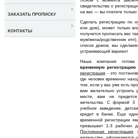
свидетельства о регистрац
на вас — вы платите тольк
ЗАКАЗАТЬ ПРОПИСКУ
Сделать регистрацию по н
или дом), может только в
КОНТАКТЫ
получится прописать вас та
муж/жена/родственник итп
список домов, мы сделаем
устраивающий вариант.
Наша компания готов
временную регистрацию
регистрация
- это постанов
где человек временно нахо
том, если у вас уже есть пр
вам желательно устроить 
месте, вам не придется
жительства. С формой 3 
учебное заведение, детск
кредит в банке. Еще одн
временной регистрации яв
превышает 1-3 рабочих 
Постоянная регистрация
(
жительства, оформляется 